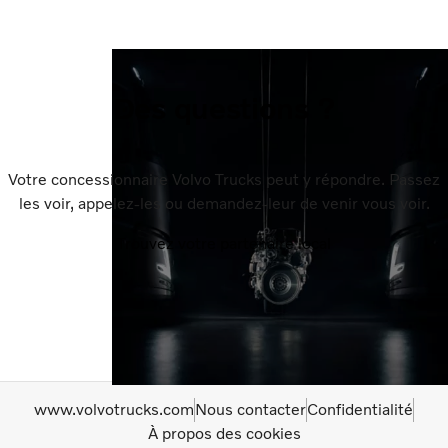
Des questions ?
Votre concessionnaire Volvo Trucks peut y répondre. Passez
les voir, appelez-les ou demandez-leur de venir vous voir.
Trouvez votre partenaire local
www.volvotrucks.com
Nous contacter
Confidentialité
À propos des cookies