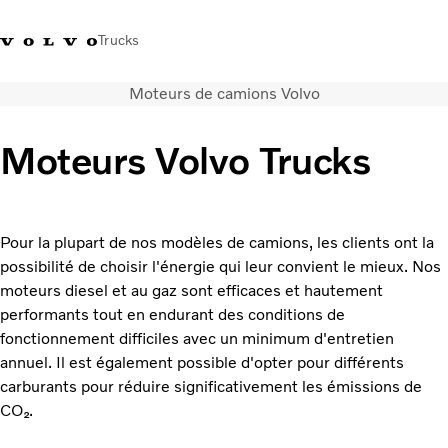
Trucks
Moteurs de camions Volvo
+212 522 764 800
Volvo Merchandise
Connexion
Maroc
Moteurs Volvo Trucks
Solutions de transport
Véhicules
Services
Pour la plupart de nos modèles de camions, les clients ont la
Localisation du réseau
possibilité de choisir l'énergie qui leur convient le mieux. Nos
Nouveautés et médias
moteurs diesel et au gaz sont efficaces et hautement
Notre société
performants tout en endurant des conditions de
Nous contacter
fonctionnement difficiles avec un minimum d'entretien
annuel. Il est également possible d'opter pour différents
carburants pour réduire significativement les émissions de
CO₂.