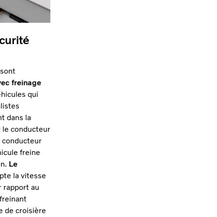
curité
 sont
vec freinage
hicules qui
listes
t dans la
r le conducteur
le conducteur
hicule freine
on.
Le
te la vitesse
r rapport au
freinant
e de croisière