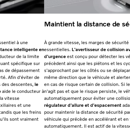
Maintient la distance de sé
ssentiel à une
À grande vitesse, les marges de sécurité
stance intelligente en
essentielles.
L'avertisseur de collision a
ucteur de la limite
d'urgence
est conçu pour détecter les vé
uant spécifique sur
précèdent ainsi que les piétons et les cyc
 cas de dépassement
s'approchant par les côtés ou se déplaçan
rté. Afin d'éviter de
même direction que le véhicule et alerte
rs des descentes,
le
en cas de risque certain de collision. Si 
e
aide le conducteur à
n'agit pas et que le risque persiste, le vé
la vitesse
automatiquement pour éviter une collisi
xiliaires et une
régulateur d'allure et d'espacement
adap
tandis que les freins
pour maintenir la distance de sécurité pa
u'ils sont vraiment
véhicule qui précède en accélérant et en 
automatiquement. Il est actif de la vitess