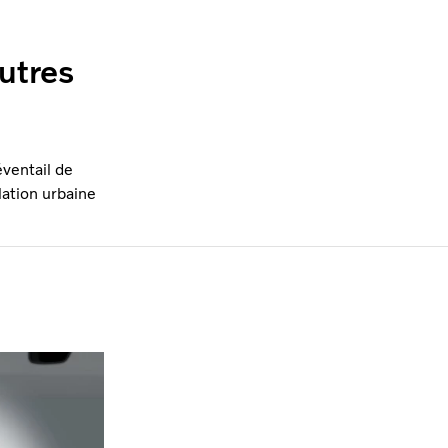
autres
ventail de
lation urbaine