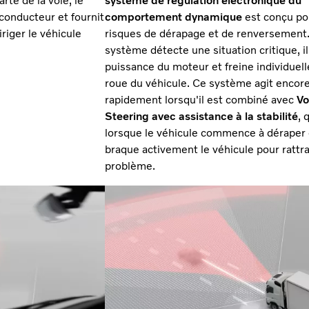
arte de la voie, le
système de régulation électronique du
conducteur et fournit
comportement dynamique
est conçu pou
riger le véhicule
risques de dérapage et de renversement.
système détecte une situation critique, il
puissance du moteur et freine individue
roue du véhicule. Ce système agit encore
rapidement lorsqu'il est combiné avec
Vo
Steering avec assistance à la stabilité
, 
lorsque le véhicule commence à déraper 
braque activement le véhicule pour rattra
problème.