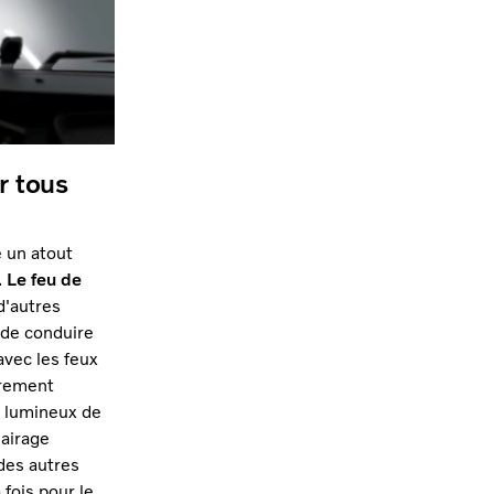
r tous
e un atout
.
Le feu de
d'autres
 de conduire
avec les feux
trement
u lumineux de
lairage
des autres
 fois pour le