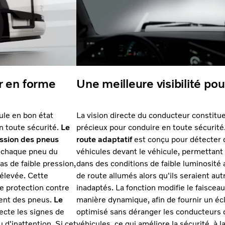
r en forme
Une meilleure visibilité pou
ule en bon état
La vision directe du conducteur constitu
n toute sécurité.
Le
précieux pour conduire en toute sécurité
ession des pneus
route adaptatif
est conçu pour détecter 
e chaque pneu du
véhicules devant le véhicule, permettant
as de faible pression,
dans des conditions de faible luminosité 
 élevée. Cette
de route allumés alors qu'ils seraient au
de protection contre
inadaptés. La fonction modifie le faiscea
ment des pneus.
Le
manière dynamique, afin de fournir un éc
ecte les signes de
optimisé sans déranger les conducteurs 
d'inattention. Si cet
véhicules, ce qui améliore la sécurité, à la