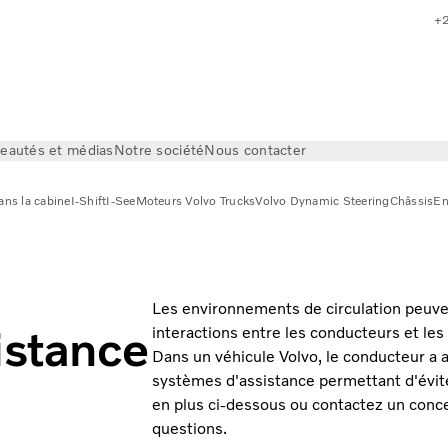
+
eautés et médias
Notre société
Nous contacter
ans la cabine
I-Shift
I-See
Moteurs Volvo Trucks
Volvo Dynamic Steering
Châssis
En
Les environnements de circulation peuve
istance
interactions entre les conducteurs et les
Dans un véhicule Volvo, le conducteur a
systèmes d'assistance permettant d'évit
en plus ci-dessous ou contactez un conce
questions.