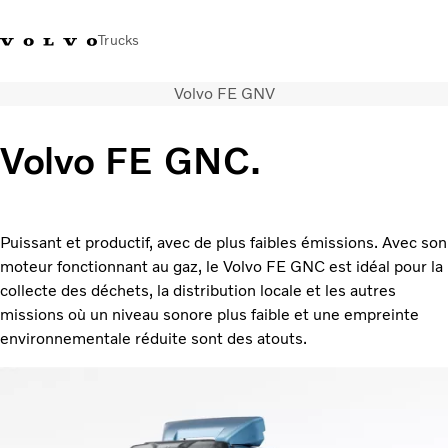
Trucks
Volvo FE GNV
+212 522 764 800
Volvo Merchandise
Connexion
Maroc
Volvo FE GNC.
Solutions de transport
Véhicules
Services
Puissant et productif, avec de plus faibles émissions. Avec son
Localisation du réseau
moteur fonctionnant au gaz, le Volvo FE GNC est idéal pour la
Nouveautés et médias
collecte des déchets, la distribution locale et les autres
Notre société
missions où un niveau sonore plus faible et une empreinte
Nous contacter
environnementale réduite sont des atouts.