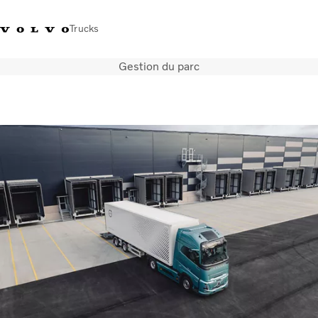
Trucks
Gestion du parc
+212 522 764 800
Volvo Merchandise
Connexion
Maroc
Solutions de transport
Véhicules
Services
Localisation du réseau
Nouveautés et médias
Notre société
Nous contacter