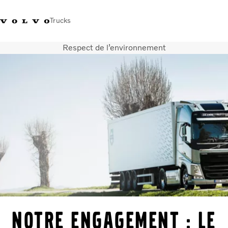
Trucks
Respect de l’environnement
+212 522 764 800
Volvo Merchandise
Connexion
Maroc
Solutions de transport
Véhicules
Services
Localisation du réseau
Nouveautés et médias
Notre société
Nous contacter
NOTRE ENGAGEMENT : LE