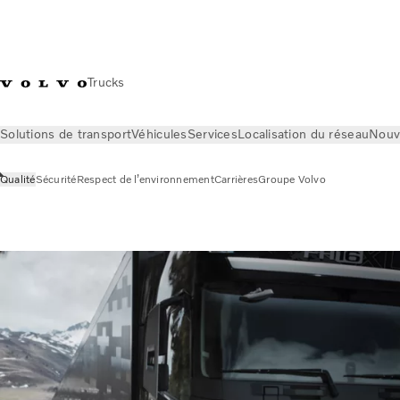
Trucks
Solutions de transport
Véhicules
Services
Localisation du réseau
Nouv
Qualité
Sécurité
Respect de l’environnement
Carrières
Groupe Volvo
Notre société
Qualité