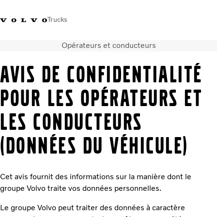
Trucks
Opérateurs et conducteurs
+212 522 764 800
Volvo Merchandise
Connexion
Maroc
AVIS DE CONFIDENTIALITÉ
Solutions de transport
POUR LES OPÉRATEURS ET
Véhicules
Services
LES CONDUCTEURS
Localisation du réseau
Nouveautés et médias
(DONNÉES DU VÉHICULE)
Notre société
Nous contacter
Cet avis fournit des informations sur la manière dont le
groupe Volvo traite vos données personnelles.
Le groupe Volvo peut traiter des données à caractère