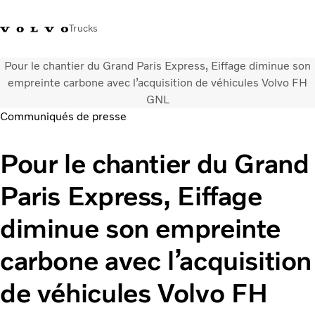
Trucks
Pour le chantier du Grand Paris Express, Eiffage diminue son
+212 522 764 800
Volvo Merchandise
Connexion
Maroc
empreinte carbone avec l’acquisition de véhicules Volvo FH
GNL
Communiqués de presse
Solutions de transport
Véhicules
Pour le chantier du Grand
Services
Localisation du réseau
Paris Express, Eiffage
Nouveautés et médias
Notre société
diminue son empreinte
Nous contacter
carbone avec l’acquisition
de véhicules Volvo FH