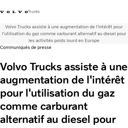
Trucks
Volvo Trucks assiste à une augmentation de l'intérêt pour
+212 522 764 800
Volvo Merchandise
Connexion
Maroc
l'utilisation du gaz comme carburant alternatif au diesel pour
les activités poids lourd en Europe
Communiqués de presse
Solutions de transport
Véhicules
Volvo Trucks assiste à une
Services
Localisation du réseau
augmentation de l'intérêt
Nouveautés et médias
Notre société
pour l'utilisation du gaz
Nous contacter
comme carburant
alternatif au diesel pour